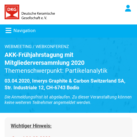
Navigation
WEBMEETING / WEBKONFERENZ
AKK-Frühjahrstagung mit
Mitgliederversammlung 2020
Themenschwerpunkt: Partikelanalytik
03.04.2020, Imerys Graphite & Carbon Switzerland SA,
Str. Industriale 12, CH-6743 Bodio
Die Anmeldungsfrist ist abgelaufen. Zu dieser Veranstaltung können
keine weiteren Teilnehmer angemeldet werden.
Wichtiger Hinweis: