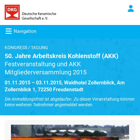
Navigation
KONGRESS / TAGUNG
50. Jahre Arbeitskreis Kohlenstoff (AKK)
Festveranstaltung und AKK
Mitgliederversammlung 2015
01.11.2015 – 03.11.2015, Waldhotel Zollernblick, Am
Zollernblick 1, 72250 Freudenstadt
Die Anmeldungsfrist ist abgelaufen. Zu dieser Veranstaltung können
keine weiteren Teilnehmer angemeldet werden.