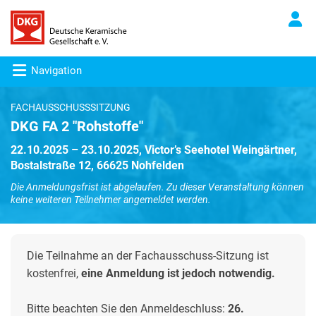
Navigation
FACHAUSSCHUSSSITZUNG
DKG FA 2 "Rohstoffe"
22.10.2025 – 23.10.2025, Victor’s Seehotel Weingärtner,
Bostalstraße 12, 66625 Nohfelden
Die Anmeldungsfrist ist abgelaufen. Zu dieser Veranstaltung können
keine weiteren Teilnehmer angemeldet werden.
Die Teilnahme an der Fachausschuss-Sitzung ist
kostenfrei,
eine Anmeldung ist jedoch notwendig.
Bitte beachten Sie den Anmeldeschluss:
26.