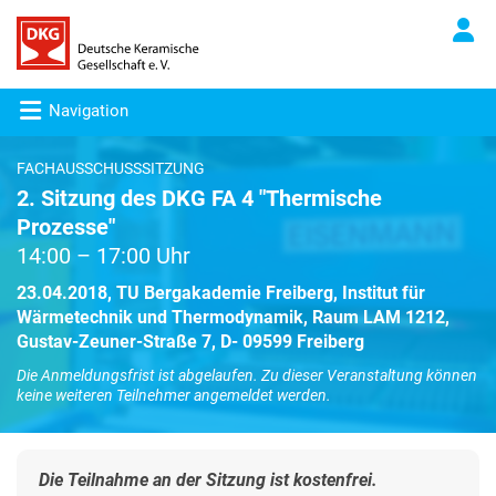
Navigation
FACHAUSSCHUSSSITZUNG
2. Sitzung des DKG FA 4 "Thermische
Prozesse"
14:00 – 17:00 Uhr
23.04.2018, TU Bergakademie Freiberg, Institut für
Wärmetechnik und Thermodynamik, Raum LAM 1212,
Gustav-Zeuner-Straße 7, D- 09599 Freiberg
Die Anmeldungsfrist ist abgelaufen. Zu dieser Veranstaltung können
keine weiteren Teilnehmer angemeldet werden.
Die Teilnahme an der Sitzung ist kostenfrei.