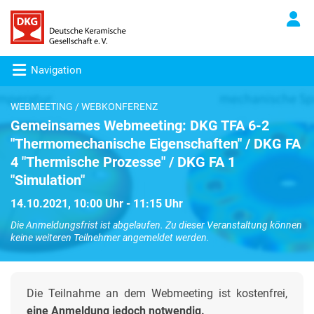
Navigation
WEBMEETING / WEBKONFERENZ
Gemeinsames Webmeeting: DKG TFA 6-2
"Thermomechanische Eigenschaften" / DKG FA
4 "Thermische Prozesse" / DKG FA 1
"Simulation"
14.10.2021, 10:00 Uhr - 11:15 Uhr
Die Anmeldungsfrist ist abgelaufen. Zu dieser Veranstaltung können
keine weiteren Teilnehmer angemeldet werden.
Die Teilnahme an dem Webmeeting ist kostenfrei,
eine Anmeldung jedoch notwendig.