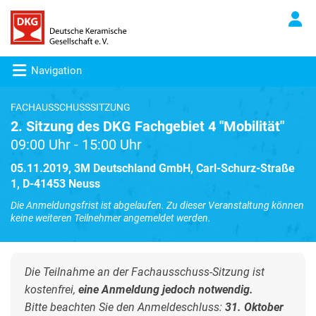
Navigation
FACHAUSSCHUSSSITZUNG
2. Sitzung des DKG Fachgebiet 4 "Mobilität"
09:00 Uhr - 15:00 Uhr
05.11.2019, 3M Deutschland GmbH, Carl-Schurz-Straße
1, D-41453 Neuss
Die Anmeldungsfrist ist abgelaufen. Zu dieser Veranstaltung können
keine weiteren Teilnehmer angemeldet werden.
Die Teilnahme an der Fachausschuss-Sitzung ist
kostenfrei,
eine Anmeldung jedoch notwendig.
Bitte beachten Sie den Anmeldeschluss:
31. Oktober