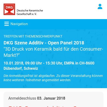
Navigation
TREFFEN MIT THEMENSCHWERPUNKT
DKG Szene Additiv - Open Panel 2018
"3D Druck von Keramik bald für den Consumer-
Markt?"
10.01.2018, 09:00 Uhr - 15:30 Uhr, EMPA in CH-8600
Dübendorf, Schweiz
Die Anmeldungsfrist ist abgelaufen. Zu dieser Veranstaltung können
keine weiteren Teilnehmer angemeldet werden.
Anmeldeschluss
03. Januar 2018