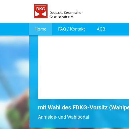
Home
FAQ / Kontakt
AGB
mit Wahl des FDKG-Vorsitz (Wahlp
Anmelde- und Wahlportal