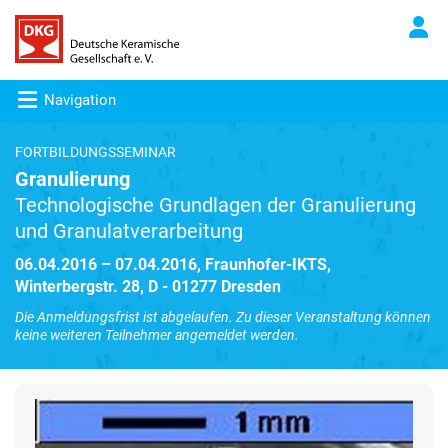
Navigation
FORTBILDUNGSSEMINAR
Granulierung
Technologische Grundlagen der Granulierung
und Granulatverarbeitung
06.04.2016 – 07.04.2016, Fraunhofer-IKTS,
Winterbergstr. 28, D - 01277 Dresden
Die Anmeldungsfrist ist abgelaufen. Zu dieser Veranstaltung können
keine weiteren Teilnehmer angemeldet werden.